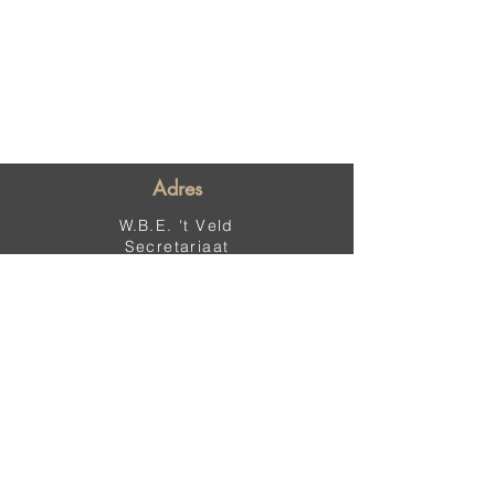
Adres
W.B.E. 't Veld
Secretariaat
Sint Godelievestraat 6
8740 Pittem
E-mail
wbe.tveld.secretariaat@gmail.com
VZW
Ondernemingsnummer : BE