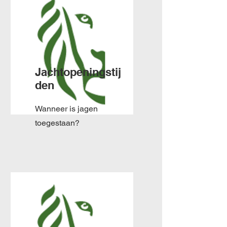
Jachtopeningstij
den
Wanneer is jagen
toegestaan?