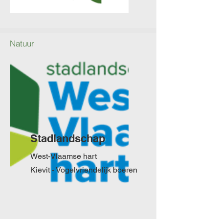
Natuur
Stad
landschap
West-Vlaamse hart
Kievit - Vogelvriendelijk boeren